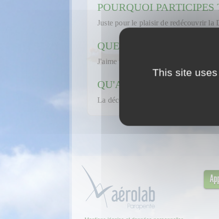
POURQUOI PARTICIPES 
Juste pour le plaisir de redécouvrir l
QUEL PILOTE ES TU ?
J'aime tout ce qui glisse dans et sous l'
This site uses
QU'ATTENDS TU DE CE
La découverte, les rencontres, le partag
App