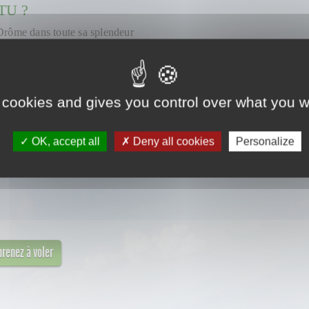
TU ?
a Drôme dans toute sa splendeur
eau, sur la neige et dans l'air
 cookies and gives you control over what you w
TTE AVENTURE ?
e, la convivialité, la simplicité du vol libre
OK, accept all
Deny all cookies
Personalize
renez à voler